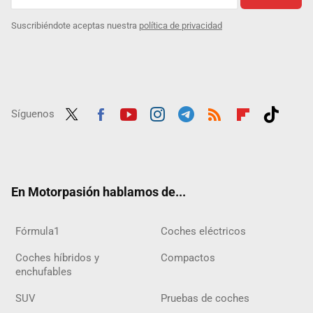
Suscribiéndote aceptas nuestra
política de privacidad
Síguenos
Twit
Fac
Yout
Inst
Tele
RSS
Flip
Tikt
ter
ebo
ube
agra
gra
boar
ok
ok
m
m
d
En Motorpasión hablamos de...
Fórmula1
Coches eléctricos
Coches híbridos y
Compactos
enchufables
SUV
Pruebas de coches