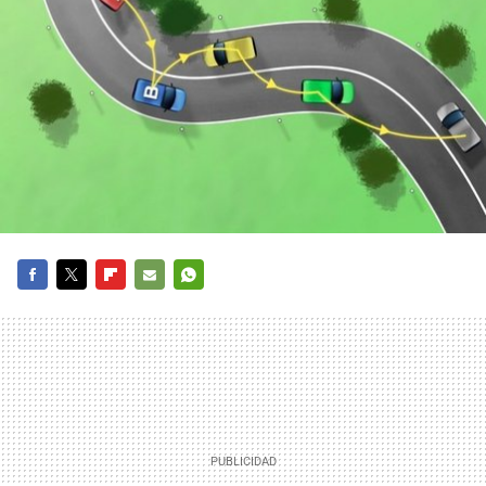
FACEBOOK
TWITTER
FLIPBOARD
E-
WHATSAPP
MAIL