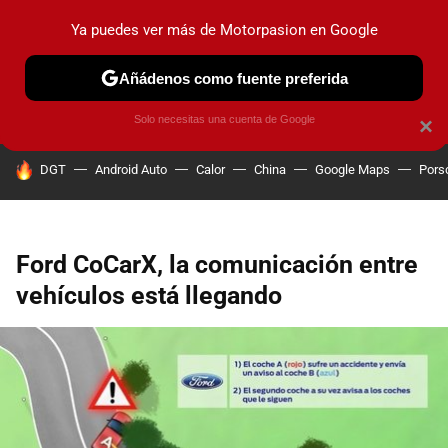
Ya puedes ver más de Motorpasion en Google
PRUEBAS
COCHES ELÉCTRICOS
OBSERVATORIO
F1
Añádenos como fuente preferida
Solo necesitas una cuenta de Google
×
HOY SE HABLA DE
DGT
Android Auto
Calor
China
Google Maps
Pors
Ford CoCarX, la comunicación entre
vehículos está llegando