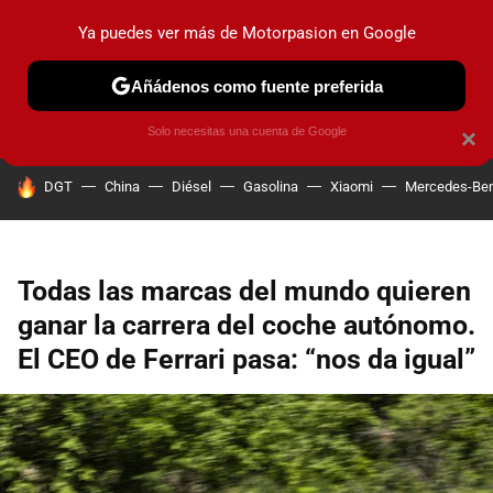
Ya puedes ver más de Motorpasion en Google
PRUEBAS
COCHES ELÉCTRICOS
OBSERVATORIO
F1
Añádenos como fuente preferida
Solo necesitas una cuenta de Google
×
HOY SE HABLA DE
DGT
China
Diésel
Gasolina
Xiaomi
Mercedes-Be
Todas las marcas del mundo quieren
ganar la carrera del coche autónomo.
El CEO de Ferrari pasa: “nos da igual”