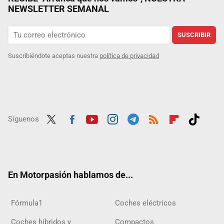
NEWSLETTER SEMANAL
SUSCRIBIR
Suscribiéndote aceptas nuestra
política de privacidad
Síguenos
Twit
Fac
Yout
Inst
Tele
RSS
Flip
Tikt
ter
ebo
ube
agra
gra
boar
ok
ok
m
m
d
En Motorpasión hablamos de...
Fórmula1
Coches eléctricos
Coches híbridos y
Compactos