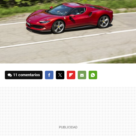
11 comentarios
FACEBOOK
TWITTER
FLIPBOARD
E-
WHATSAPP
MAIL