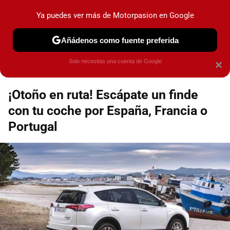
Motorpasión
Contenidos contratados por la
Ya puedes ver más de Motorpasion en Google
marca que se menciona
+info
Añádenos como fuente preferida
Espacio Toyota
Solo necesitas una cuenta de Google
×
¡Otoño en ruta! Escápate un finde
con tu coche por España, Francia o
Portugal