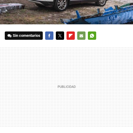
Sin comentarios
FACEBOOK
TWITTER
FLIPBOARD
E-
WHATSAPP
MAIL