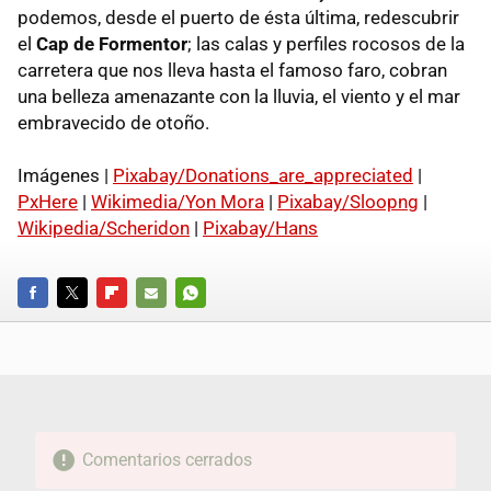
podemos, desde el puerto de ésta última, redescubrir
el
Cap de Formentor
; las calas y perfiles rocosos de la
carretera que nos lleva hasta el famoso faro, cobran
una belleza amenazante con la lluvia, el viento y el mar
embravecido de otoño.
Imágenes |
Pixabay/Donations_are_appreciated
|
PxHere
|
Wikimedia/Yon Mora
|
Pixabay/Sloopng
|
Wikipedia/Scheridon
|
Pixabay/Hans
FACEBOOK
TWITTER
FLIPBOARD
E-
WHATSAPP
MAIL
Comentarios cerrados