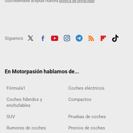
Suscribiéndote aceptas nuestra
política de privacidad
Síguenos
Twit
Fac
Yout
Inst
Tele
RSS
Flip
Tikt
ter
ebo
ube
agra
gra
boar
ok
ok
m
m
d
En Motorpasión hablamos de...
Fórmula1
Coches eléctricos
Coches híbridos y
Compactos
enchufables
SUV
Pruebas de coches
Rumores de coches
Precios de coches