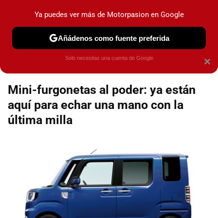
Motorpasión
Contenidos contratados por la
Ya puedes ver más de Motorpasion en Google
marca que se menciona
+info
Añádenos como fuente preferida
Espacio Toyota
Solo necesitas una cuenta de Google
×
Mini-furgonetas al poder: ya están
aquí para echar una mano con la
última milla