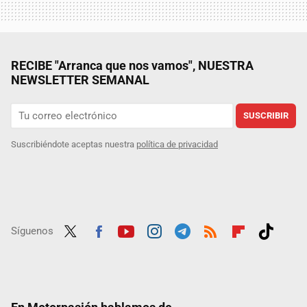
RECIBE "Arranca que nos vamos", NUESTRA
NEWSLETTER SEMANAL
SUSCRIBIR
Suscribiéndote aceptas nuestra
política de privacidad
Síguenos
Twit
Fac
Yout
Inst
Tele
RSS
Flip
Tikt
ter
ebo
ube
agra
gra
boar
ok
ok
m
m
d