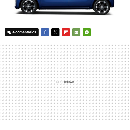
4 comentarios
FACEBOOK
TWITTER
FLIPBOARD
E-
WHATSAPP
MAIL