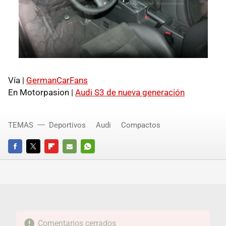
Vía |
GermanCarFans
En Motorpasion |
Audi S3 de nueva generación
TEMAS
Deportivos
Audi
Compactos
FACEBOOK
TWITTER
FLIPBOARD
E-
WHATSAPP
MAIL
Comentarios cerrados