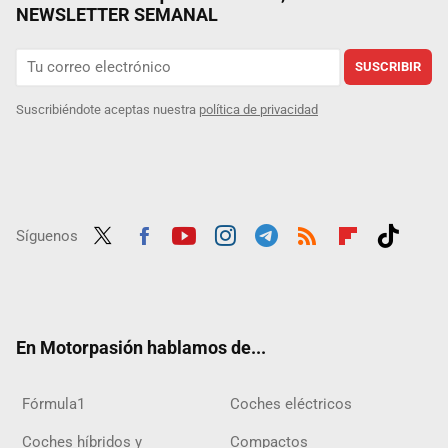
NEWSLETTER SEMANAL
SUSCRIBIR
Suscribiéndote aceptas nuestra
política de privacidad
Síguenos
Twit
Fac
Yout
Inst
Tele
RSS
Flip
Tikt
ter
ebo
ube
agra
gra
boar
ok
ok
m
m
d
En Motorpasión hablamos de...
Fórmula1
Coches eléctricos
Coches híbridos y
Compactos