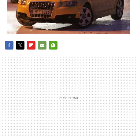
FACEBOOK
TWITTER
FLIPBOARD
E-
WHATSAPP
MAIL