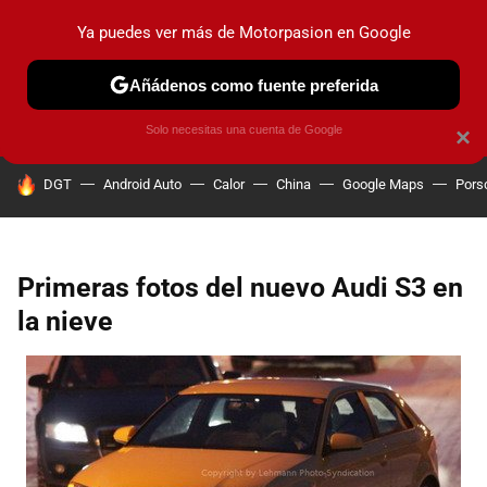
Ya puedes ver más de Motorpasion en Google
PRUEBAS
COCHES ELÉCTRICOS
OBSERVATORIO
F1
Añádenos como fuente preferida
Solo necesitas una cuenta de Google
×
HOY SE HABLA DE
DGT
Android Auto
Calor
China
Google Maps
Pors
Primeras fotos del nuevo Audi S3 en
la nieve