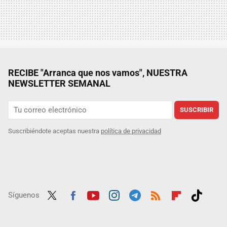
RECIBE "Arranca que nos vamos", NUESTRA
NEWSLETTER SEMANAL
SUSCRIBIR
Suscribiéndote aceptas nuestra
política de privacidad
Síguenos
Twit
Fac
Yout
Inst
Tele
RSS
Flip
Tikt
ter
ebo
ube
agra
gra
boar
ok