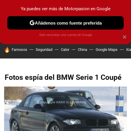
Ya puedes ver más de Motorpasion en Google
PRUEBAS
COCHES ELÉCTRICOS
OBSERVATORIO
F1
Añádenos como fuente preferida
Solo necesitas una cuenta de Google
×
HOY SE HABLA DE
Famosos
Seguridad
Calor
China
Google Maps
Xi
Fotos espía del BMW Serie 1 Coupé