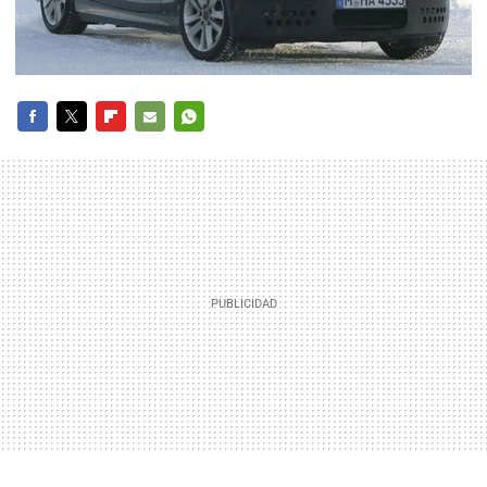
FACEBOOK
TWITTER
FLIPBOARD
E-
WHATSAPP
MAIL