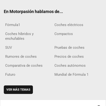
ok
m
m
d
En Motorpasión hablamos de...
Fórmula1
Coches eléctricos
Coches híbridos y
Compactos
enchufables
SUV
Pruebas de coches
Rumores de coches
Precios de coches
Comparativa de coches
Coches autónomos
Futuro
Mundial de Fórmula 1
VER MÁS TEMAS