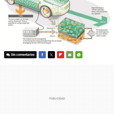
Sin comentarios
FACEBOOK
TWITTER
FLIPBOARD
E-
WHATSAPP
MAIL