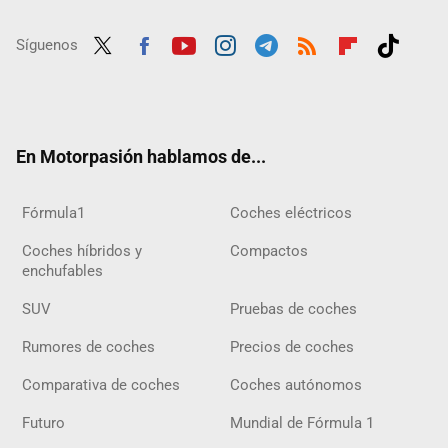
Síguenos
Twit
Fac
Yout
Inst
Tele
RSS
Flip
Tikt
ter
ebo
ube
agra
gra
boar
ok
ok
m
m
d
En Motorpasión hablamos de...
Fórmula1
Coches eléctricos
Coches híbridos y
Compactos
enchufables
SUV
Pruebas de coches
Rumores de coches
Precios de coches
Comparativa de coches
Coches autónomos
Futuro
Mundial de Fórmula 1