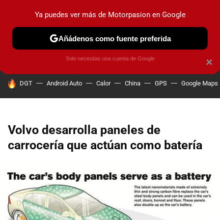
Ya puedes ver más de Motorpasion en Google
PRUEBAS
COCHES ELÉCTRICOS
OBSERVATORIO
F1
Añádenos como fuente preferida
Solo necesitas una cuenta de Google
×
HOY SE HABLA DE
DGT
Android Auto
Calor
China
GPS
Google Maps
Volvo desarrolla paneles de
carrocería que actúan como batería