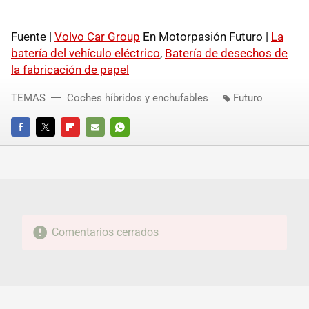
Fuente |
Volvo Car Group
En Motorpasión Futuro |
La
batería del vehículo eléctrico
,
Batería de desechos de
la fabricación de papel
TEMAS
Coches híbridos y enchufables
Futuro
FACEBOOK
TWITTER
FLIPBOARD
E-
WHATSAPP
MAIL
Comentarios cerrados