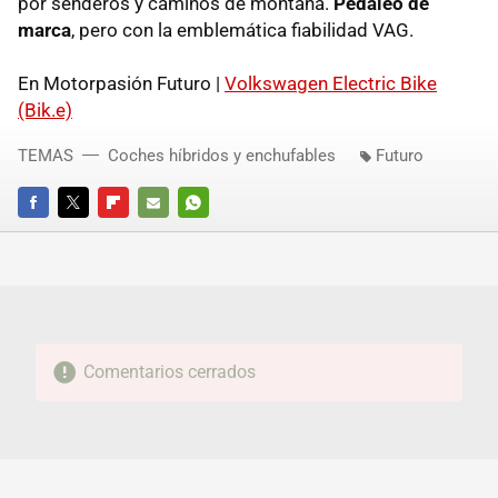
por senderos y caminos de montaña.
Pedaleo de
marca
, pero con la emblemática fiabilidad VAG.
En Motorpasión Futuro |
Volkswagen Electric Bike
(Bik.e)
TEMAS
Coches híbridos y enchufables
Futuro
FACEBOOK
TWITTER
FLIPBOARD
E-
WHATSAPP
MAIL
Comentarios cerrados