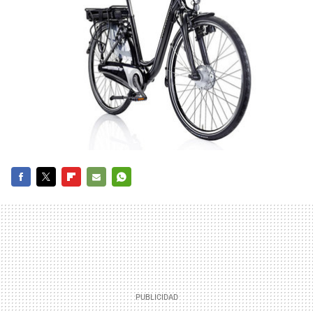
FACEBOOK
TWITTER
FLIPBOARD
E-
WHATSAPP
MAIL