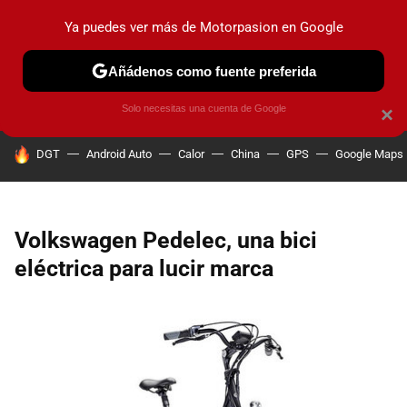
Ya puedes ver más de Motorpasion en Google
PRUEBAS
COCHES ELÉCTRICOS
OBSERVATORIO
F1
Añádenos como fuente preferida
Solo necesitas una cuenta de Google
×
HOY SE HABLA DE
DGT
Android Auto
Calor
China
GPS
Google Maps
Volkswagen Pedelec, una bici
eléctrica para lucir marca