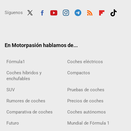
Síguenos
Twit
Fac
Yout
Inst
Tele
RSS
Flip
Tikt
ter
ebo
ube
agra
gra
boar
ok
ok
m
m
d
En Motorpasión hablamos de...
Fórmula1
Coches eléctricos
Coches híbridos y
Compactos
enchufables
SUV
Pruebas de coches
Rumores de coches
Precios de coches
Comparativa de coches
Coches autónomos
Futuro
Mundial de Fórmula 1