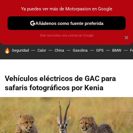
Ya puedes ver más de Motorpasion en Google
PRUEBAS
COCHES ELÉCTRICOS
OBSERVATORIO
F1
Añádenos como fuente preferida
Solo necesitas una cuenta de Google
×
HOY SE HABLA DE
Seguridad
Calor
China
Gasolina
GPS
BMW
F
Vehículos eléctricos de GAC para
safaris fotográficos por Kenia