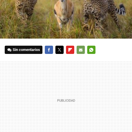
Sin comentarios
FACEBOOK
TWITTER
FLIPBOARD
E-
WHATSAPP
MAIL