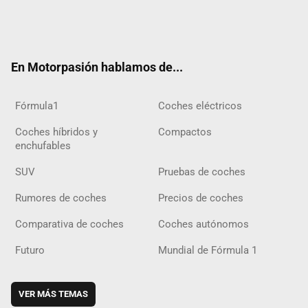
Twit
Fac
Yout
Inst
Tele
RSS
Flip
Tikt
ter
ebo
ube
agra
gra
boar
ok
ok
m
m
d
En Motorpasión hablamos de...
Fórmula1
Coches eléctricos
Coches híbridos y
Compactos
enchufables
SUV
Pruebas de coches
Rumores de coches
Precios de coches
Comparativa de coches
Coches autónomos
Futuro
Mundial de Fórmula 1
VER MÁS TEMAS