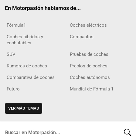
ok
m
m
d
En Motorpasión hablamos de...
Fórmula1
Coches eléctricos
Coches híbridos y
Compactos
enchufables
SUV
Pruebas de coches
Rumores de coches
Precios de coches
Comparativa de coches
Coches autónomos
Futuro
Mundial de Fórmula 1
VER MÁS TEMAS