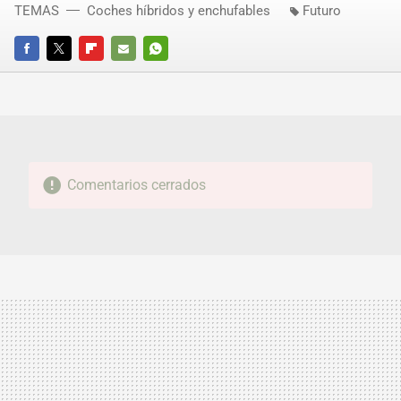
TEMAS
Coches híbridos y enchufables
Futuro
FACEBOOK
TWITTER
FLIPBOARD
E-
WHATSAPP
MAIL
Comentarios cerrados