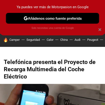
Ya puedes ver más de Motorpasion en Google
PRUEBAS
COCHES ELÉCTRICOS
OBSERVATORIO
F1
Añádenos como fuente preferida
Solo necesitas una cuenta de Google
×
HOY SE HABLA DE
Camper
Seguridad
Calor
China
Audi
Peugeot
Telefónica presenta el Proyecto de
Recarga Multimedia del Coche
Eléctrico