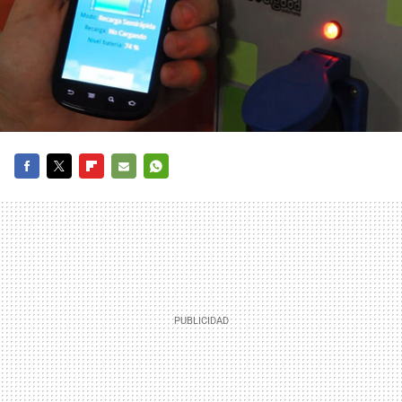
FACEBOOK
TWITTER
FLIPBOARD
E-
WHATSAPP
MAIL