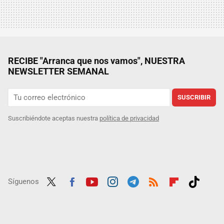
RECIBE "Arranca que nos vamos", NUESTRA
NEWSLETTER SEMANAL
SUSCRIBIR
Suscribiéndote aceptas nuestra
política de privacidad
Síguenos
Twit
Fac
Yout
Inst
Tele
RSS
Flip
Tikt
ter
ebo
ube
agra
gra
boar
ok