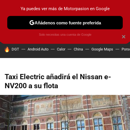
Ya puedes ver más de Motorpasion en Google
PRUEBAS
COCHES ELÉCTRICOS
OBSERVATORIO
F1
Añádenos como fuente preferida
Solo necesitas una cuenta de Google
×
HOY SE HABLA DE
DGT
Android Auto
Calor
China
Google Maps
Pors
Taxi Electric añadirá el Nissan e-
NV200 a su flota