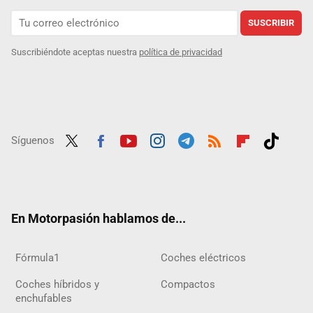
SUSCRIBIR
Suscribiéndote aceptas nuestra
política de privacidad
Síguenos
Twit
Fac
Yout
Inst
Tele
RSS
Flip
Tikt
ter
ebo
ube
agra
gra
boar
ok
ok
m
m
d
En Motorpasión hablamos de...
Fórmula1
Coches eléctricos
Coches híbridos y
Compactos
enchufables