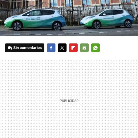
Sin comentarios
FACEBOOK
TWITTER
FLIPBOARD
E-
WHATSAPP
MAIL