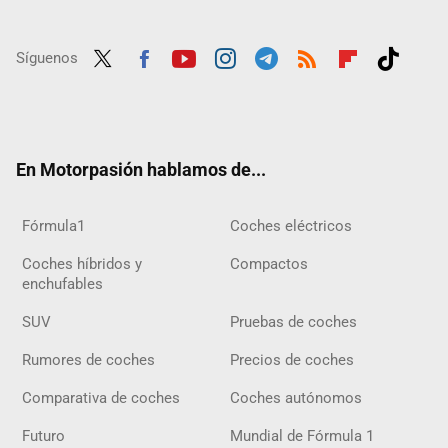
Síguenos
Twit
Fac
Yout
Inst
Tele
RSS
Flip
Tikt
ter
ebo
ube
agra
gra
boar
ok
ok
m
m
d
En Motorpasión hablamos de...
Fórmula1
Coches eléctricos
Coches híbridos y
Compactos
enchufables
SUV
Pruebas de coches
Rumores de coches
Precios de coches
Comparativa de coches
Coches autónomos
Futuro
Mundial de Fórmula 1