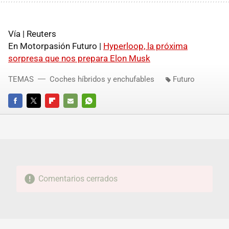
Vía | Reuters
En Motorpasión Futuro |
Hyperloop, la próxima
sorpresa que nos prepara Elon Musk
TEMAS
Coches híbridos y enchufables
Futuro
FACEBOOK
TWITTER
FLIPBOARD
E-
WHATSAPP
MAIL
Comentarios cerrados