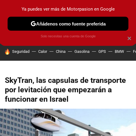
Ya puedes ver más de Motorpasion en Google
PRUEBAS
COCHES ELÉCTRICOS
OBSERVATORIO
F1
Añádenos como fuente preferida
Solo necesitas una cuenta de Google
×
HOY SE HABLA DE
Seguridad
Calor
China
Gasolina
GPS
BMW
F
SkyTran, las capsulas de transporte
por levitación que empezarán a
funcionar en Israel