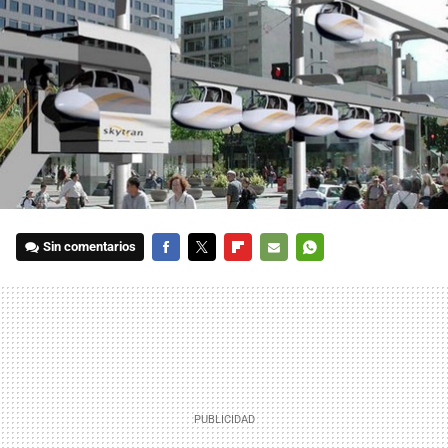
Sin comentarios
FACEBOOK
TWITTER
FLIPBOARD
E-
WHATSAPP
MAIL