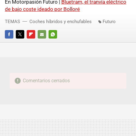
En Motorpasión Futuro |
Bluetram, el tranvía eléctrico
de bajo coste ideado por Bolloré
TEMAS
Coches híbridos y enchufables
Futuro
FACEBOOK
TWITTER
FLIPBOARD
E-
WHATSAPP
MAIL
Comentarios cerrados