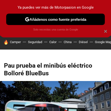
Ya puedes ver más de Motorpasion en Google
PRUEBAS
COCHES ELÉCTRICOS
OBSERVATORIO
F1
Añádenos como fuente preferida
Solo necesitas una cuenta de Google
×
HOY SE HABLA DE
Camper
Seguridad
Calor
China
Diésel
Google Ma
Pau prueba el minibús eléctrico
Bolloré BlueBus