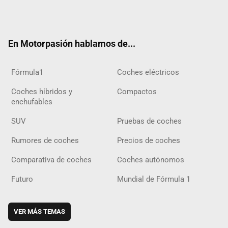
Twit
Fac
Yout
Inst
Tele
RSS
Flip
Tikt
ter
ebo
ube
agra
gra
boar
ok
ok
m
m
d
En Motorpasión hablamos de...
Fórmula1
Coches eléctricos
Coches híbridos y
Compactos
enchufables
SUV
Pruebas de coches
Rumores de coches
Precios de coches
Comparativa de coches
Coches autónomos
Futuro
Mundial de Fórmula 1
VER MÁS TEMAS