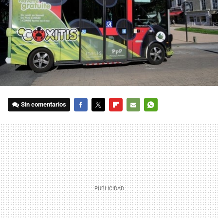
Sin comentarios
FACEBOOK
TWITTER
FLIPBOARD
E-
WHATSAPP
MAIL