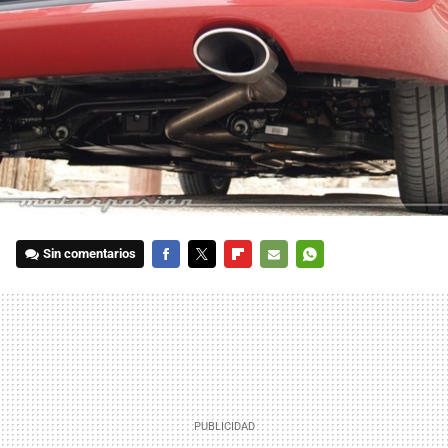
Sin comentarios
FACEBOOK
TWITTER
FLIPBOARD
E-
WHATSAPP
MAIL