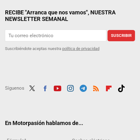
RECIBE "Arranca que nos vamos", NUESTRA
NEWSLETTER SEMANAL
SUSCRIBIR
Suscribiéndote aceptas nuestra
política de privacidad
Síguenos
Twit
Fac
Yout
Inst
Tele
RSS
Flip
Tikt
ter
ebo
ube
agra
gra
boar
ok
ok
m
m
d
En Motorpasión hablamos de...