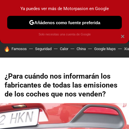
Ya puedes ver más de Motorpasion en Google
MENÚ
NUEVO
Añádenos como fuente preferida
PRUEBAS
COCHES ELÉCTRICOS
OBSERVATORIO
F1
Solo necesitas una cuenta de Google
×
HOY SE HABLA DE
Famosos
Seguridad
Calor
China
Google Maps
Xi
¿Para cuándo nos informarán los
fabricantes de todas las emisiones
de los coches que nos venden?