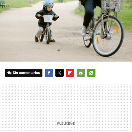
Sin comentarios
FACEBOOK
TWITTER
FLIPBOARD
E-
WHATSAPP
MAIL