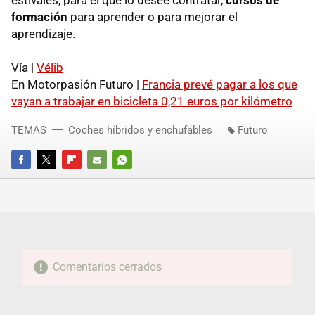
formación
para aprender o para mejorar el
aprendizaje.
Vía |
Vélib
En Motorpasión Futuro |
Francia prevé pagar a los que
vayan a trabajar en bicicleta 0,21 euros por kilómetro
TEMAS
Coches híbridos y enchufables
Futuro
FACEBOOK
TWITTER
FLIPBOARD
E-
WHATSAPP
MAIL
Comentarios cerrados