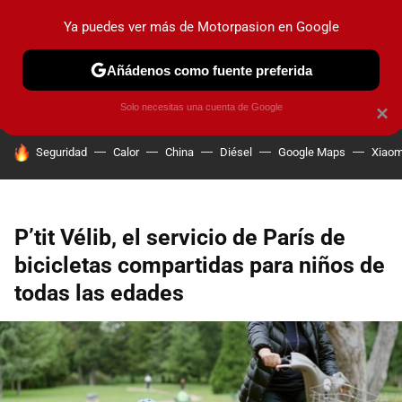
Ya puedes ver más de Motorpasion en Google
PRUEBAS
COCHES ELÉCTRICOS
OBSERVATORIO
F1
Añádenos como fuente preferida
Solo necesitas una cuenta de Google
×
HOY SE HABLA DE
Seguridad
Calor
China
Diésel
Google Maps
Xiaom
P’tit Vélib, el servicio de París de
bicicletas compartidas para niños de
todas las edades