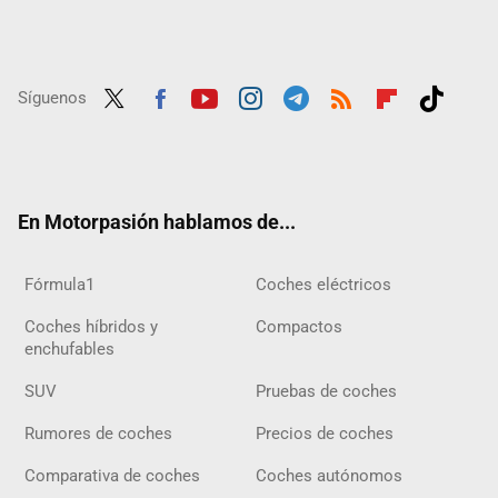
Síguenos
Twit
Fac
Yout
Inst
Tele
RSS
Flip
Tikt
ter
ebo
ube
agra
gra
boar
ok
ok
m
m
d
En Motorpasión hablamos de...
Fórmula1
Coches eléctricos
Coches híbridos y
Compactos
enchufables
SUV
Pruebas de coches
Rumores de coches
Precios de coches
Comparativa de coches
Coches autónomos