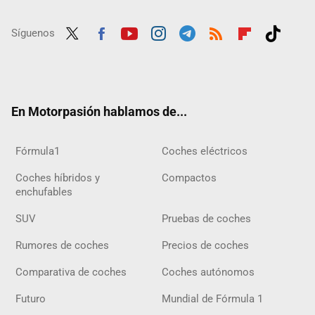
Síguenos
Twit
Fac
Yout
Inst
Tele
RSS
Flip
Tikt
ter
ebo
ube
agra
gra
boar
ok
ok
m
m
d
En Motorpasión hablamos de...
Fórmula1
Coches eléctricos
Coches híbridos y
Compactos
enchufables
SUV
Pruebas de coches
Rumores de coches
Precios de coches
Comparativa de coches
Coches autónomos
Futuro
Mundial de Fórmula 1