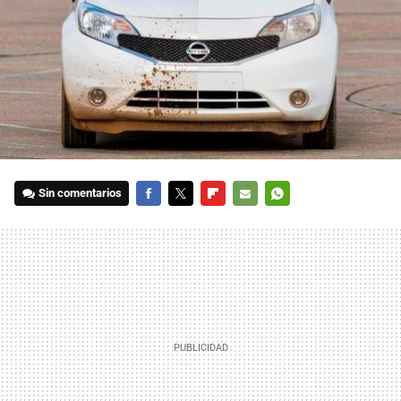
Sin comentarios
FACEBOOK
TWITTER
FLIPBOARD
E-
WHATSAPP
MAIL