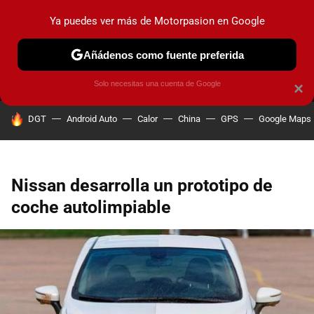
Ya puedes ver más de Motorpasion en Google
MENÚ
NUEVO
Añádenos como fuente preferida
PRUEBAS
COCHES ELÉCTRICOS
OBSERVATORIO
F1
Solo necesitas una cuenta de Google
×
HOY SE HABLA DE
DGT
Android Auto
Calor
China
GPS
Google Maps
Nissan desarrolla un prototipo de
coche autolimpiable