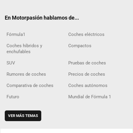
ter
ebo
ube
agra
gra
boar
ok
ok
m
m
d
En Motorpasión hablamos de...
Fórmula1
Coches eléctricos
Coches híbridos y
Compactos
enchufables
SUV
Pruebas de coches
Rumores de coches
Precios de coches
Comparativa de coches
Coches autónomos
Futuro
Mundial de Fórmula 1
VER MÁS TEMAS