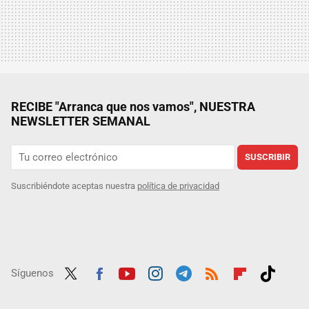
RECIBE "Arranca que nos vamos", NUESTRA
NEWSLETTER SEMANAL
SUSCRIBIR
Suscribiéndote aceptas nuestra
política de privacidad
Síguenos
Twit
Fac
Yout
Inst
Tele
RSS
Flip
Tikt