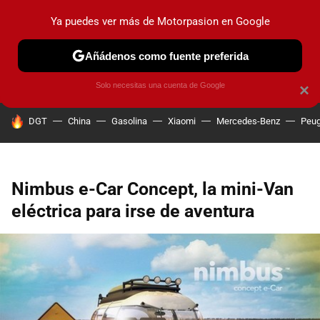
Ya puedes ver más de Motorpasion en Google
PRUEBAS
COCHES ELÉCTRICOS
OBSERVATORIO
F1
Añádenos como fuente preferida
Solo necesitas una cuenta de Google
×
HOY SE HABLA DE
DGT
China
Gasolina
Xiaomi
Mercedes-Benz
Peug
Nimbus e-Car Concept, la mini-Van
eléctrica para irse de aventura