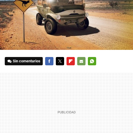
Sin comentarios
FACEBOOK
TWITTER
FLIPBOARD
E-
WHATSAPP
MAIL