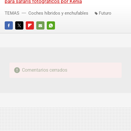
para safaris fotográficos por Kenia
TEMAS
Coches híbridos y enchufables
Futuro
FACEBOOK
TWITTER
FLIPBOARD
E-
WHATSAPP
MAIL
Comentarios cerrados