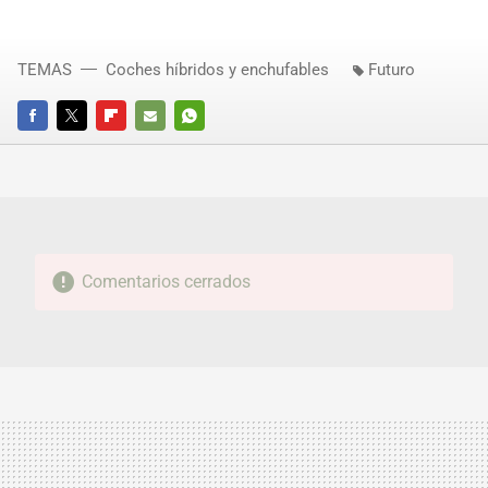
TEMAS
Coches híbridos y enchufables
Futuro
FACEBOOK
TWITTER
FLIPBOARD
E-
WHATSAPP
MAIL
Comentarios cerrados