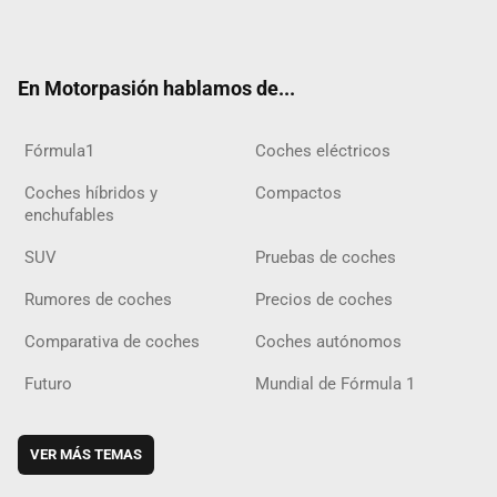
ter
ebo
ube
agra
gra
boar
ok
ok
m
m
d
En Motorpasión hablamos de...
Fórmula1
Coches eléctricos
Coches híbridos y
Compactos
enchufables
SUV
Pruebas de coches
Rumores de coches
Precios de coches
Comparativa de coches
Coches autónomos
Futuro
Mundial de Fórmula 1
VER MÁS TEMAS