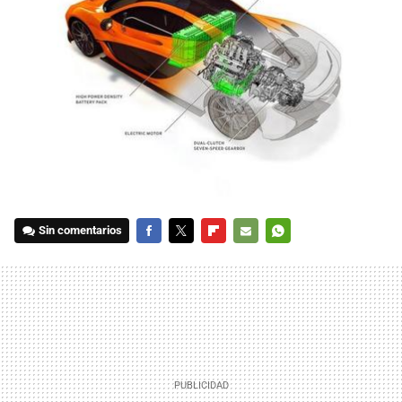
Sin comentarios
FACEBOOK
TWITTER
FLIPBOARD
E-
WHATSAPP
MAIL