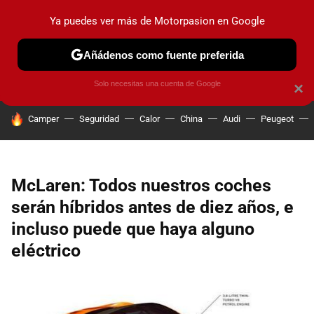
Ya puedes ver más de Motorpasion en Google
PRUEBAS
COCHES ELÉCTRICOS
OBSERVATORIO
F1
Añádenos como fuente preferida
Solo necesitas una cuenta de Google
×
HOY SE HABLA DE
Camper
Seguridad
Calor
China
Audi
Peugeot
McLaren: Todos nuestros coches
serán híbridos antes de diez años, e
incluso puede que haya alguno
eléctrico