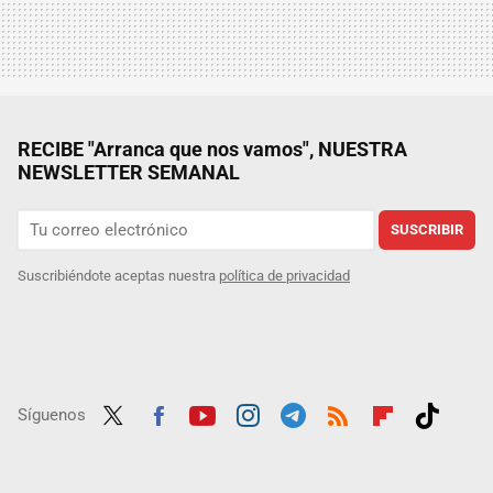
RECIBE "Arranca que nos vamos", NUESTRA
NEWSLETTER SEMANAL
SUSCRIBIR
Suscribiéndote aceptas nuestra
política de privacidad
Síguenos
Twit
Fac
Yout
Inst
Tele
RSS
Flip
Tikt
ter
ebo
ube
agra
gra
boar
ok