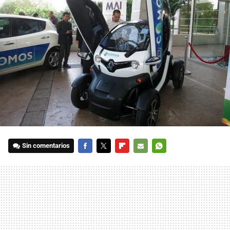
Sin comentarios
FACEBOOK
TWITTER
FLIPBOARD
E-
WHATSAPP
MAIL