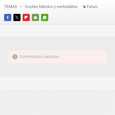
TEMAS
Coches híbridos y enchufables
Futuro
FACEBOOK
TWITTER
FLIPBOARD
E-
WHATSAPP
MAIL
Comentarios cerrados