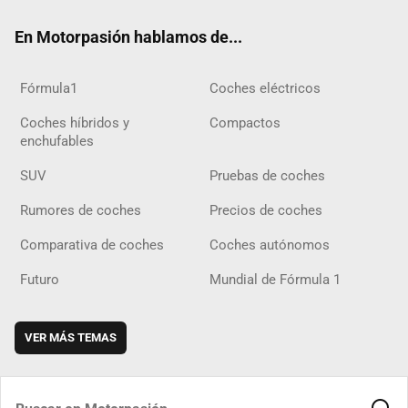
ok
m
m
d
En Motorpasión hablamos de...
Fórmula1
Coches eléctricos
Coches híbridos y
Compactos
enchufables
SUV
Pruebas de coches
Rumores de coches
Precios de coches
Comparativa de coches
Coches autónomos
Futuro
Mundial de Fórmula 1
VER MÁS TEMAS