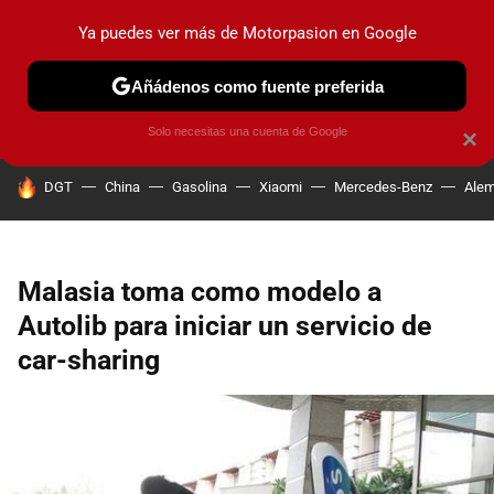
Ya puedes ver más de Motorpasion en Google
PRUEBAS
COCHES ELÉCTRICOS
OBSERVATORIO
F1
Añádenos como fuente preferida
Solo necesitas una cuenta de Google
×
HOY SE HABLA DE
DGT
China
Gasolina
Xiaomi
Mercedes-Benz
Alem
Malasia toma como modelo a
Autolib para iniciar un servicio de
car-sharing