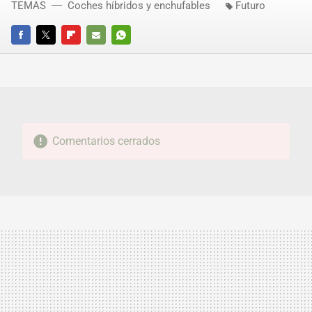
TEMAS
Coches híbridos y enchufables
Futuro
FACEBOOK
TWITTER
FLIPBOARD
E-
WHATSAPP
MAIL
Comentarios cerrados