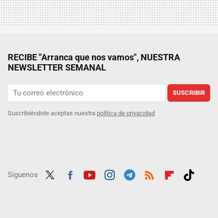
RECIBE "Arranca que nos vamos", NUESTRA
NEWSLETTER SEMANAL
SUSCRIBIR
Suscribiéndote aceptas nuestra
política de privacidad
Síguenos
Twit
Fac
Yout
Inst
Tele
RSS
Flip
Tikt
ter
ebo
ube
agra
gra
boar
ok