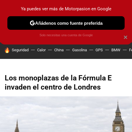
Ya puedes ver más de Motorpasion en Google
PRUEBAS
COCHES ELÉCTRICOS
OBSERVATORIO
F1
Añádenos como fuente preferida
Solo necesitas una cuenta de Google
×
HOY SE HABLA DE
Seguridad
Calor
China
Gasolina
GPS
BMW
F
Los monoplazas de la Fórmula E
invaden el centro de Londres