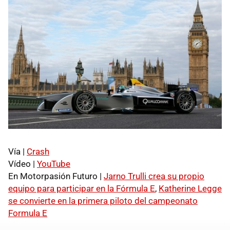
Vía |
Crash
Vídeo |
YouTube
En Motorpasión Futuro |
Jarno Trulli crea su propio
equipo para participar en la Fórmula E
,
Katherine Legge
se convierte en la primera piloto del campeonato
Formula E