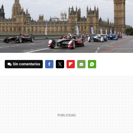
Sin comentarios
FACEBOOK
TWITTER
FLIPBOARD
E-
WHATSAPP
MAIL