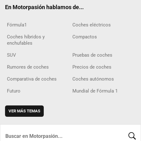
ok
m
m
d
En Motorpasión hablamos de...
Fórmula1
Coches eléctricos
Coches híbridos y
Compactos
enchufables
SUV
Pruebas de coches
Rumores de coches
Precios de coches
Comparativa de coches
Coches autónomos
Futuro
Mundial de Fórmula 1
VER MÁS TEMAS