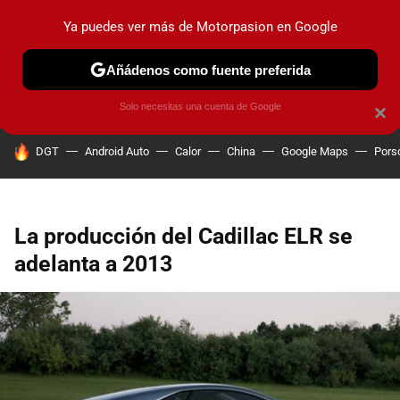
Ya puedes ver más de Motorpasion en Google
PRUEBAS
COCHES ELÉCTRICOS
OBSERVATORIO
F1
Añádenos como fuente preferida
Solo necesitas una cuenta de Google
×
HOY SE HABLA DE
DGT
Android Auto
Calor
China
Google Maps
Pors
La producción del Cadillac ELR se
adelanta a 2013