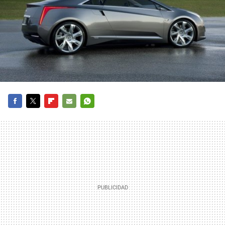
FACEBOOK
TWITTER
FLIPBOARD
E-
WHATSAPP
MAIL