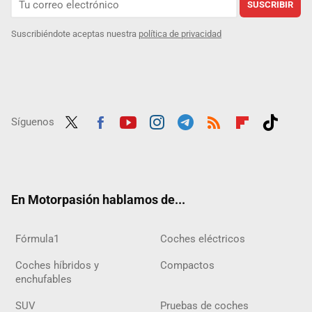
SUSCRIBIR
Suscribiéndote aceptas nuestra
política de privacidad
Síguenos
Twit
Fac
Yout
Inst
Tele
RSS
Flip
Tikt
ter
ebo
ube
agra
gra
boar
ok
ok
m
m
d
En Motorpasión hablamos de...
Fórmula1
Coches eléctricos
Coches híbridos y
Compactos
enchufables
SUV
Pruebas de coches