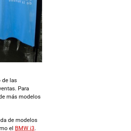
 de las
entas. Para
a de más modelos
gada de modelos
omo el
BMW i3
.