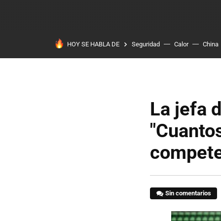
HOY SE HABLA DE
Seguridad
Calor
China
La jefa 
"Cuantos
compete
Sin comentarios