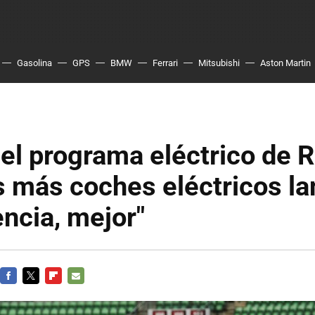
Gasolina
GPS
BMW
Ferrari
Mitsubishi
Aston Martin
del programa eléctrico de R
 más coches eléctricos la
ncia, mejor"
FACEBOOK
TWITTER
FLIPBOARD
E-
MAIL