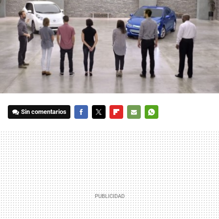
Sin comentarios
FACEBOOK
TWITTER
FLIPBOARD
E-
WHATSAPP
MAIL