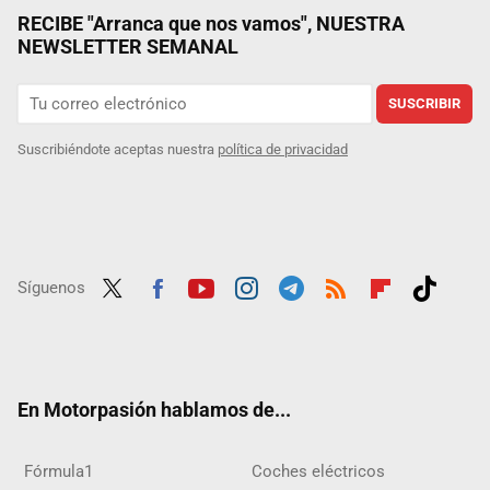
RECIBE "Arranca que nos vamos", NUESTRA
NEWSLETTER SEMANAL
SUSCRIBIR
Suscribiéndote aceptas nuestra
política de privacidad
Síguenos
Twit
Fac
Yout
Inst
Tele
RSS
Flip
Tikt
ter
ebo
ube
agra
gra
boar
ok
ok
m
m
d
En Motorpasión hablamos de...
Fórmula1
Coches eléctricos