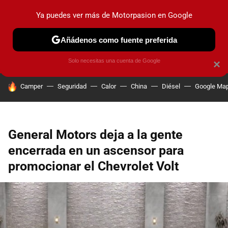
Ya puedes ver más de Motorpasion en Google
PRUEBAS
COCHES ELÉCTRICOS
OBSERVATORIO
F1
Añádenos como fuente preferida
Solo necesitas una cuenta de Google
×
HOY SE HABLA DE
Camper
Seguridad
Calor
China
Diésel
Google Ma
General Motors deja a la gente
encerrada en un ascensor para
promocionar el Chevrolet Volt