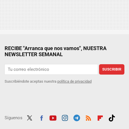
RECIBE "Arranca que nos vamos", NUESTRA
NEWSLETTER SEMANAL
SUSCRIBIR
Suscribiéndote aceptas nuestra
política de privacidad
Síguenos
Twit
Fac
Yout
Inst
Tele
RSS
Flip
Tikt