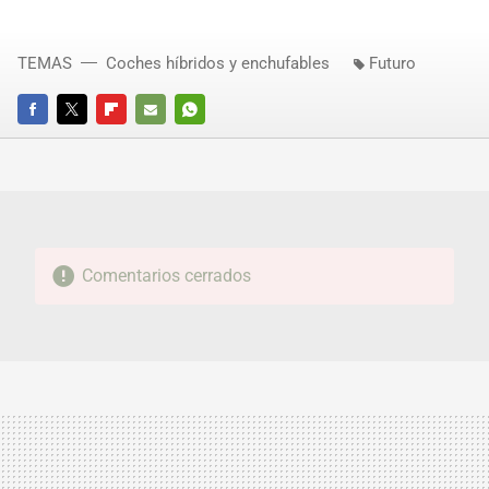
TEMAS
Coches híbridos y enchufables
Futuro
FACEBOOK
TWITTER
FLIPBOARD
E-
WHATSAPP
MAIL
Comentarios cerrados