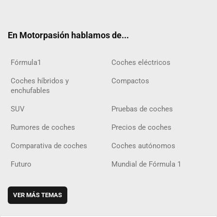
ter
ebo
ube
agra
gra
boar
ok
ok
m
m
d
En Motorpasión hablamos de...
Fórmula1
Coches eléctricos
Coches híbridos y
Compactos
enchufables
SUV
Pruebas de coches
Rumores de coches
Precios de coches
Comparativa de coches
Coches autónomos
Futuro
Mundial de Fórmula 1
VER MÁS TEMAS