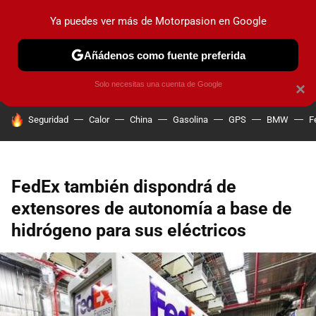
Ya puedes ver más de Motorpasion en Google
PRUEBAS
COCHES ELÉCTRICOS
OBSERVATORIO
F1
Añádenos como fuente preferida
Solo necesitas una cuenta de Google
×
HOY SE HABLA DE
Seguridad
Calor
China
Gasolina
GPS
BMW
F
FedEx también dispondrá de
extensores de autonomía a base de
hidrógeno para sus eléctricos