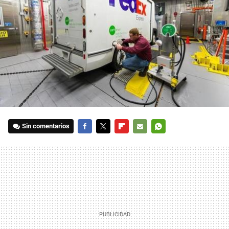
Sin comentarios
FACEBOOK
TWITTER
FLIPBOARD
E-
WHATSAPP
MAIL