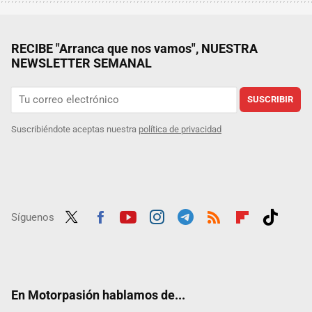
RECIBE "Arranca que nos vamos", NUESTRA
NEWSLETTER SEMANAL
SUSCRIBIR
Suscribiéndote aceptas nuestra
política de privacidad
Síguenos
Twit
Fac
Yout
Inst
Tele
RSS
Flip
Tikt
ter
ebo
ube
agra
gra
boar
ok
ok
m
m
d
En Motorpasión hablamos de...