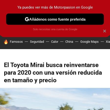
Ya puedes ver más de Motorpasion en Google
PRUEBAS
COCHES ELÉCTRICOS
OBSERVATORIO
F1
Añádenos como fuente preferida
Solo necesitas una cuenta de Google
×
HOY SE HABLA DE
Famosos
Seguridad
Calor
China
Google Maps
Xi
El Toyota Mirai busca reinventarse
para 2020 con una versión reducida
en tamaño y precio