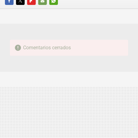
FACEBOOK
TWITTER
FLIPBOARD
E-
WHATSAPP
MAIL
Comentarios cerrados