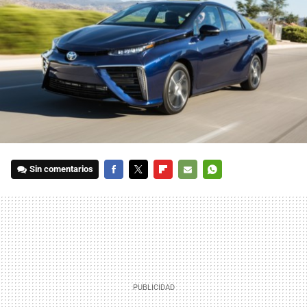
Sin comentarios
FACEBOOK
TWITTER
FLIPBOARD
E-
WHATSAPP
MAIL