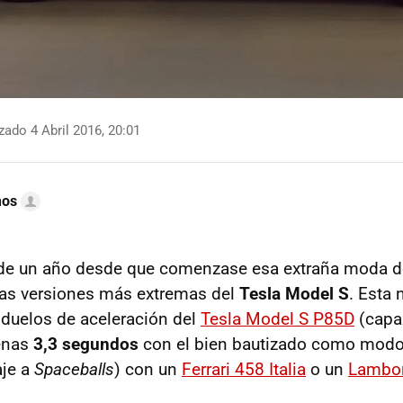
zado 4 Abril 2016, 20:01
mos
e un año desde que comenzase esa extraña moda d
las versiones más extremas del
Tesla Model S
. Esta 
 duelos de aceleración del
Tesla Model S P85D
(capaz
enas
3,3 segundos
con el bien bautizado como modo 
je a
Spaceballs
) con un
Ferrari 458 Italia
o un
Lambor