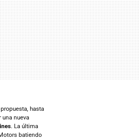
 propuesta, hasta
r una nueva
lines
. La última
 Motors batiendo