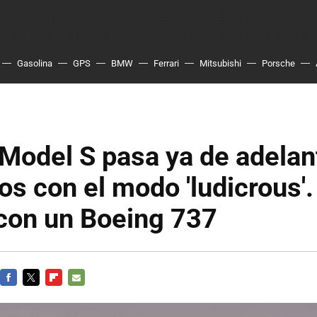
Gasolina
GPS
BMW
Ferrari
Mitsubishi
Porsche
 Model S pasa ya de adelan
os con el modo 'ludicrous'
 con un Boeing 737
FACEBOOK
TWITTER
FLIPBOARD
E-
MAIL