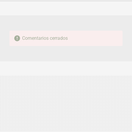
FACEBOOK
TWITTER
FLIPBOARD
E-
WHATSAPP
MAIL
Comentarios cerrados