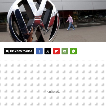
Sin comentarios
FACEBOOK
TWITTER
FLIPBOARD
E-
WHATSAPP
MAIL