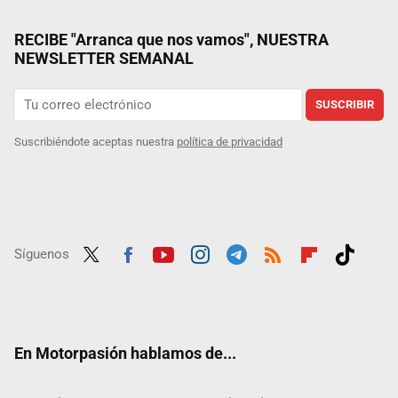
RECIBE "Arranca que nos vamos", NUESTRA
NEWSLETTER SEMANAL
SUSCRIBIR
Suscribiéndote aceptas nuestra
política de privacidad
Síguenos
Twit
Fac
Yout
Inst
Tele
RSS
Flip
Tikt
ter
ebo
ube
agra
gra
boar
ok
ok
m
m
d
En Motorpasión hablamos de...