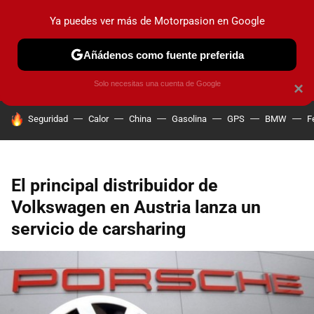
Ya puedes ver más de Motorpasion en Google
PRUEBAS
COCHES ELÉCTRICOS
OBSERVATORIO
F1
Añádenos como fuente preferida
Solo necesitas una cuenta de Google
×
HOY SE HABLA DE
Seguridad
Calor
China
Gasolina
GPS
BMW
F
El principal distribuidor de
Volkswagen en Austria lanza un
servicio de carsharing