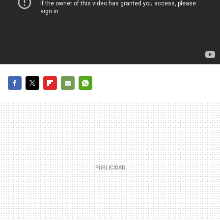
FACEBOOK
TWITTER
FLIPBOARD
E-
WHATSAPP
MAIL