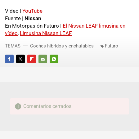
Vídeo |
YouTube
Fuente |
Nissan
En Motorpasión Futuro |
El Nissan
LEAF
limusina en
vídeo
,
Limusina Nissan
LEAF
TEMAS
Coches híbridos y enchufables
Futuro
FACEBOOK
TWITTER
FLIPBOARD
E-
WHATSAPP
MAIL
Comentarios cerrados