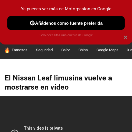
Ya puedes ver más de Motorpasion en Google
PRUEBAS
COCHES ELÉCTRICOS
OBSERVATORIO
F1
Añádenos como fuente preferida
Solo necesitas una cuenta de Google
×
HOY SE HABLA DE
Famosos
Seguridad
Calor
China
Google Maps
Xi
El Nissan Leaf limusina vuelve a
mostrarse en vídeo