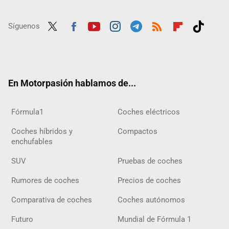
Síguenos
Twit
Fac
Yout
Inst
Tele
RSS
Flip
Tikt
ter
ebo
ube
agra
gra
boar
ok
ok
m
m
d
En Motorpasión hablamos de...
Fórmula1
Coches eléctricos
Coches híbridos y
Compactos
enchufables
SUV
Pruebas de coches
Rumores de coches
Precios de coches
Comparativa de coches
Coches autónomos
Futuro
Mundial de Fórmula 1