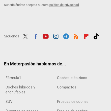
Suscribiéndote aceptas nuestra
política de privacidad
Síguenos
Twit
Fac
Yout
Inst
Tele
RSS
Flip
Tikt
ter
ebo
ube
agra
gra
boar
ok
ok
m
m
d
En Motorpasión hablamos de...
Fórmula1
Coches eléctricos
Coches híbridos y
Compactos
enchufables
SUV
Pruebas de coches