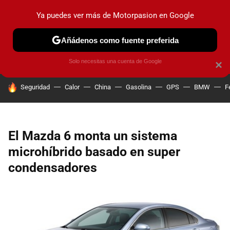
Ya puedes ver más de Motorpasion en Google
PRUEBAS
COCHES ELÉCTRICOS
OBSERVATORIO
F1
Añádenos como fuente preferida
Solo necesitas una cuenta de Google
×
HOY SE HABLA DE
Seguridad
Calor
China
Gasolina
GPS
BMW
F
El Mazda 6 monta un sistema
microhíbrido basado en super
condensadores