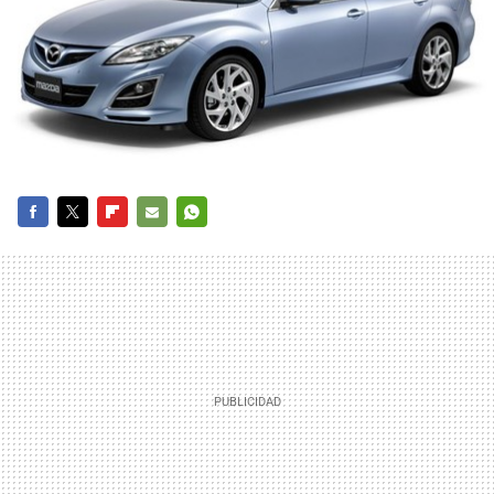
FACEBOOK
TWITTER
FLIPBOARD
E-
WHATSAPP
MAIL