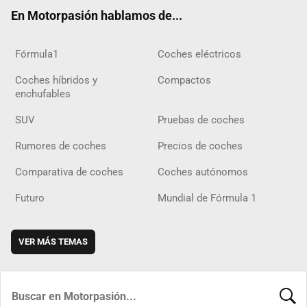
ok
m
m
d
En Motorpasión hablamos de...
Fórmula1
Coches eléctricos
Coches híbridos y
Compactos
enchufables
SUV
Pruebas de coches
Rumores de coches
Precios de coches
Comparativa de coches
Coches autónomos
Futuro
Mundial de Fórmula 1
VER MÁS TEMAS