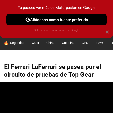
Ya puedes ver más de Motorpasion en Google
PRUEBAS
COCHES ELÉCTRICOS
OBSERVATORIO
F1
Añádenos como fuente preferida
Solo necesitas una cuenta de Google
×
HOY SE HABLA DE
Seguridad
Calor
China
Gasolina
GPS
BMW
F
El Ferrari LaFerrari se pasea por el
circuito de pruebas de Top Gear