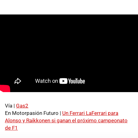
Vía |
Gas2
En Motorpasión Futuro |
Un Ferrari LaFerrari para
Alonso y Raikkonen si ganan el próximo campeonato
de F1