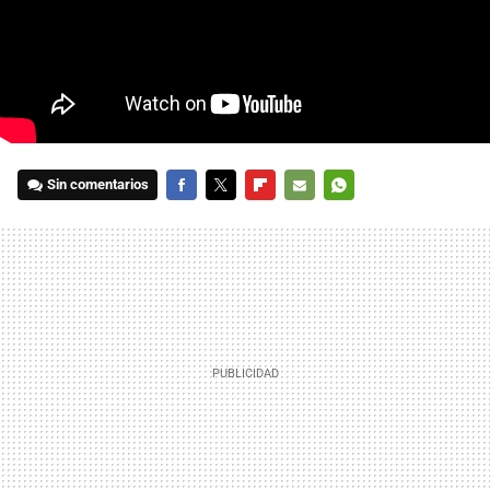
Sin comentarios
FACEBOOK
TWITTER
FLIPBOARD
E-
WHATSAPP
MAIL