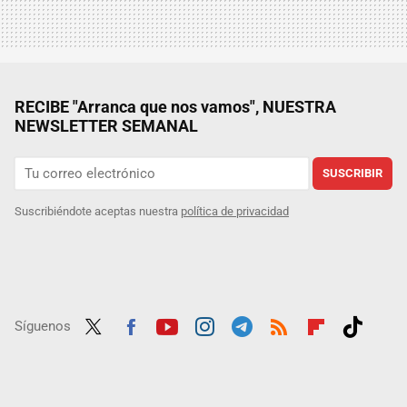
RECIBE "Arranca que nos vamos", NUESTRA
NEWSLETTER SEMANAL
SUSCRIBIR
Suscribiéndote aceptas nuestra
política de privacidad
Síguenos
Twit
Fac
Yout
Inst
Tele
RSS
Flip
Tikt
ter
ebo
ube
agra
gra
boar
ok