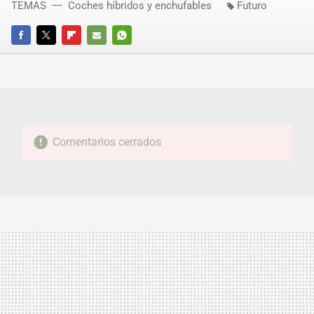
TEMAS
Coches híbridos y enchufables
Futuro
FACEBOOK
TWITTER
FLIPBOARD
E-
WHATSAPP
MAIL
Comentarios cerrados