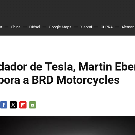
or
China
Diésel
Google Maps
Xiaomi
CUPRA
Aleman
dador de Tesla, Martin Ebe
rpora a BRD Motorcycles
FACEBOOK
TWITTER
FLIPBOARD
E-
MAIL