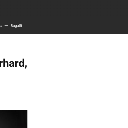
ia
Bugatti
rhard,