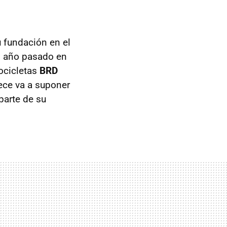
u fundación en el
l año pasado en
ocicletas
BRD
ece va a suponer
arte de su