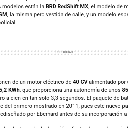
s modelos están la
BRD RedShift MX
, el modelo de 
 SM
, la misma pero vestida de calle, y un modelo esp
licial.
onen de un motor eléctrico de
40 CV
alimentado por 
5,2 KWh
, que proporciona una autonomía de unos
8
ro a cien en tan solo 3,3 segundos. El paquete de ba
te del primero mostrado en 2011, pues este nuevo pa
diseñado por Eberhard antes de su incorporación a