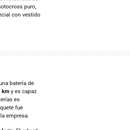
motocross puro,
ecial con vestido
una batería de
5 km
y es capaz
terías es
quete fue
 la empresa.