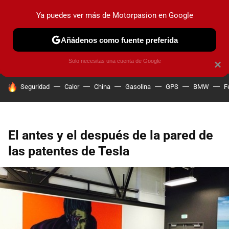
Ya puedes ver más de Motorpasion en Google
PRUEBAS
COCHES ELÉCTRICOS
OBSERVATORIO
F1
Añádenos como fuente preferida
Solo necesitas una cuenta de Google
×
HOY SE HABLA DE
Seguridad
Calor
China
Gasolina
GPS
BMW
F
El antes y el después de la pared de
las patentes de Tesla