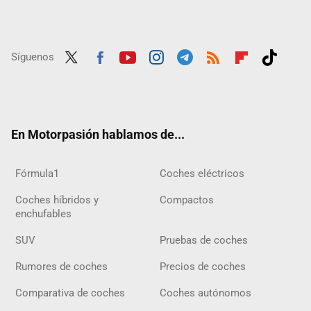
Síguenos
Twit
Fac
Yout
Inst
Tele
RSS
Flip
Tikt
ter
ebo
ube
agra
gra
boar
ok
ok
m
m
d
En Motorpasión hablamos de...
Fórmula1
Coches eléctricos
Coches híbridos y
Compactos
enchufables
SUV
Pruebas de coches
Rumores de coches
Precios de coches
Comparativa de coches
Coches autónomos