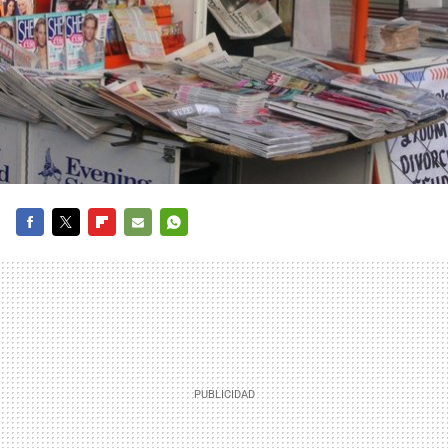
FACEBOOK
TWITTER
FLIPBOARD
E-
WHATSAPP
MAIL