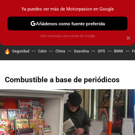
Ya puedes ver más de Motorpasion en Google
PRUEBAS
COCHES ELÉCTRICOS
OBSERVATORIO
F1
Añádenos como fuente preferida
Solo necesitas una cuenta de Google
×
HOY SE HABLA DE
Seguridad
Calor
China
Gasolina
GPS
BMW
F
Combustible a base de periódicos