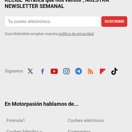
NEWSLETTER SEMANAL
SUSCRIBIR
Suscribiéndote aceptas nuestra
política de privacidad
Síguenos
Twit
Fac
Yout
Inst
Tele
RSS
Flip
Tikt
ter
ebo
ube
agra
gra
boar
ok
ok
m
m
d
En Motorpasión hablamos de...
Fórmula1
Coches eléctricos
Coches híbridos y
Compactos