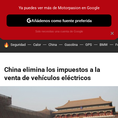
Ya puedes ver más de Motorpasion en Google
PRUEBAS
COCHES ELÉCTRICOS
OBSERVATORIO
F1
Añádenos como fuente preferida
Solo necesitas una cuenta de Google
×
HOY SE HABLA DE
Seguridad
Calor
China
Gasolina
GPS
BMW
F
China elimina los impuestos a la
venta de vehículos eléctricos