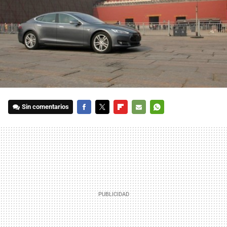
Sin comentarios
FACEBOOK
TWITTER
FLIPBOARD
E-
WHATSAPP
MAIL