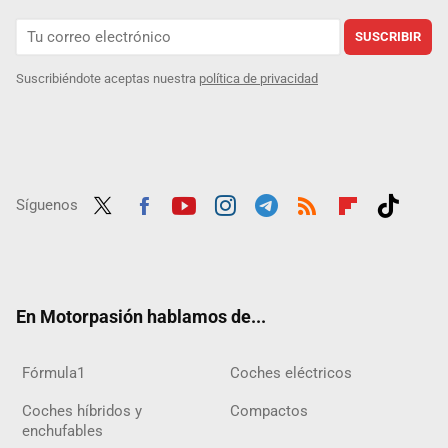
SUSCRIBIR
Suscribiéndote aceptas nuestra
política de privacidad
Síguenos
Twit
Fac
Yout
Inst
Tele
RSS
Flip
Tikt
ter
ebo
ube
agra
gra
boar
ok
ok
m
m
d
En Motorpasión hablamos de...
Fórmula1
Coches eléctricos
Coches híbridos y
Compactos
enchufables