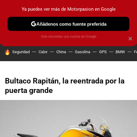
Ya puedes ver más de Motorpasion en Google
PRUEBAS
COCHES ELÉCTRICOS
OBSERVATORIO
F1
Añádenos como fuente preferida
Solo necesitas una cuenta de Google
×
HOY SE HABLA DE
Seguridad
Calor
China
Gasolina
GPS
BMW
F
Bultaco Rapitán, la reentrada por la
puerta grande