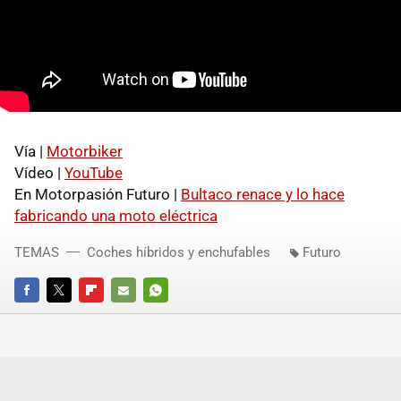
Vía |
Motorbiker
Vídeo |
YouTube
En Motorpasión Futuro |
Bultaco renace y lo hace
fabricando una moto eléctrica
TEMAS
Coches híbridos y enchufables
Futuro
FACEBOOK
TWITTER
FLIPBOARD
E-
WHATSAPP
MAIL