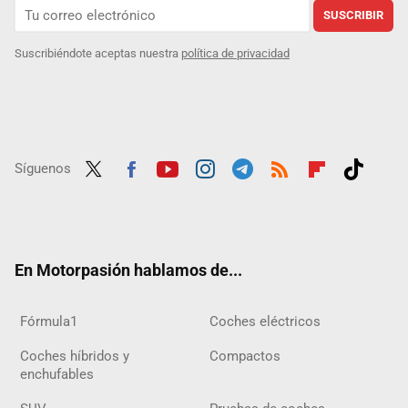
SUSCRIBIR
Suscribiéndote aceptas nuestra
política de privacidad
Síguenos
Twit
Fac
Yout
Inst
Tele
RSS
Flip
Tikt
ter
ebo
ube
agra
gra
boar
ok
ok
m
m
d
En Motorpasión hablamos de...
Fórmula1
Coches eléctricos
Coches híbridos y
Compactos
enchufables