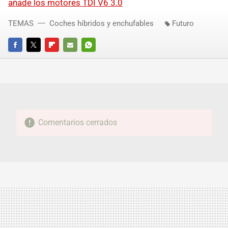
añade los motores TDI V6 3.0
TEMAS
Coches híbridos y enchufables
Futuro
FACEBOOK
TWITTER
FLIPBOARD
E-
WHATSAPP
MAIL
Comentarios cerrados