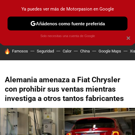
Ya puedes ver más de Motorpasion en Google
PRUEBAS
COCHES ELÉCTRICOS
OBSERVATORIO
F1
Añádenos como fuente preferida
Solo necesitas una cuenta de Google
×
HOY SE HABLA DE
Famosos
Seguridad
Calor
China
Google Maps
Xi
Alemania amenaza a Fiat Chrysler
con prohibir sus ventas mientras
investiga a otros tantos fabricantes