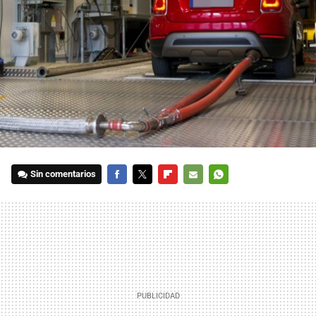
Sin comentarios
FACEBOOK
TWITTER
FLIPBOARD
E-
WHATSAPP
MAIL