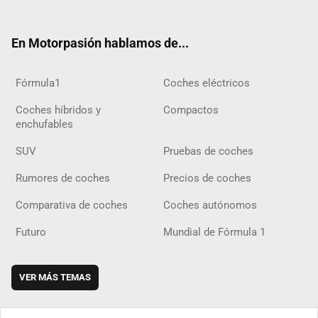
ter
ebo
ube
agra
gra
boar
ok
ok
m
m
d
En Motorpasión hablamos de...
Fórmula1
Coches eléctricos
Coches híbridos y
Compactos
enchufables
SUV
Pruebas de coches
Rumores de coches
Precios de coches
Comparativa de coches
Coches autónomos
Futuro
Mundial de Fórmula 1
VER MÁS TEMAS