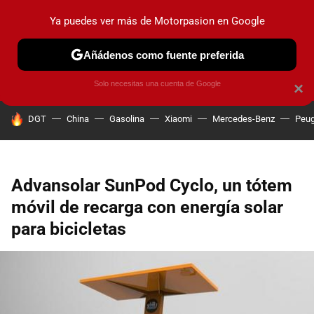
Ya puedes ver más de Motorpasion en Google
PRUEBAS
COCHES ELÉCTRICOS
OBSERVATORIO
F1
Añádenos como fuente preferida
Solo necesitas una cuenta de Google
×
HOY SE HABLA DE
DGT
China
Gasolina
Xiaomi
Mercedes-Benz
Peug
Advansolar SunPod Cyclo, un tótem
móvil de recarga con energía solar
para bicicletas