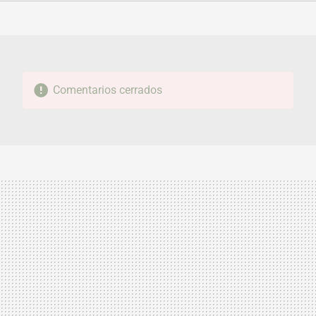
FACEBOOK
TWITTER
FLIPBOARD
E-
WHATSAPP
MAIL
Comentarios cerrados