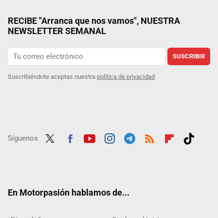
RECIBE "Arranca que nos vamos", NUESTRA
NEWSLETTER SEMANAL
SUSCRIBIR
Suscribiéndote aceptas nuestra
política de privacidad
Síguenos
Twit
Fac
Yout
Inst
Tele
RSS
Flip
Tikt
ter
ebo
ube
agra
gra
boar
ok
ok
m
m
d
En Motorpasión hablamos de...