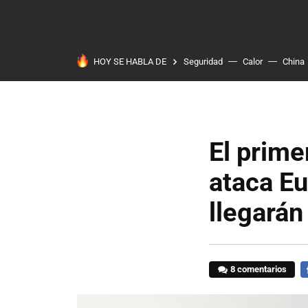
HOY SE HABLA DE
Seguridad
Calor
China
El prime
ataca Eu
llegarán
8 comentarios
F