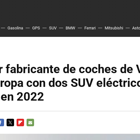
Gasolina
GPS
SUV
BMW
Ferrari
Mitsubishi
Asto
r fabricante de coches de
ropa con dos SUV eléctric
 en 2022
ACEBOOK
TWITTER
FLIPBOARD
E-
MAIL