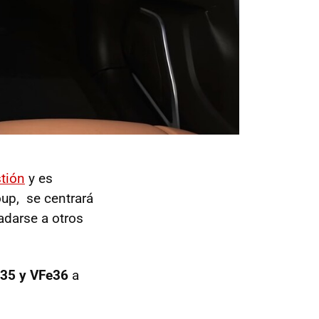
tión
y es
up, se centrará
adarse a otros
35 y VFe36
a