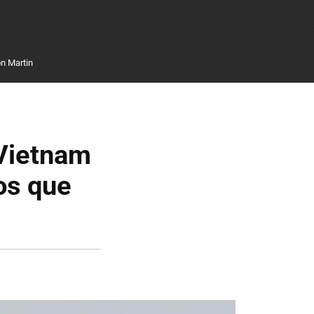
n Martin
 Vietnam
os que