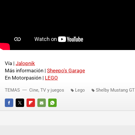
Vía |
Jalopnik
Más información |
Sheepo's Garage
En Motorpasión |
LEGO
TEMAS
Cine, TV y juegos
Lego
Shelby Mustang G
FACEBOOK
TWITTER
FLIPBOARD
E-
WHATSAPP
MAIL