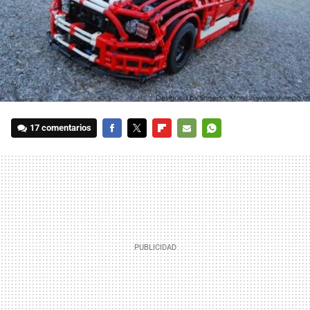
17 comentarios
FACEBOOK
TWITTER
FLIPBOARD
E-
WHATSAPP
MAIL