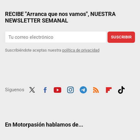
RECIBE "Arranca que nos vamos", NUESTRA
NEWSLETTER SEMANAL
SUSCRIBIR
Suscribiéndote aceptas nuestra
política de privacidad
Síguenos
Twit
Fac
Yout
Inst
Tele
RSS
Flip
Tikt
ter
ebo
ube
agra
gra
boar
ok
ok
m
m
d
En Motorpasión hablamos de...