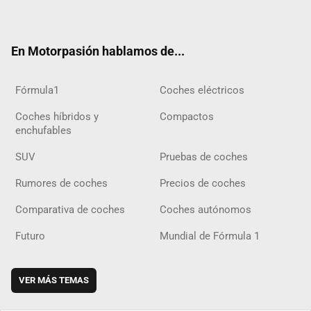
ter
ebo
ube
agra
gra
boar
ok
ok
m
m
d
En Motorpasión hablamos de...
Fórmula1
Coches eléctricos
Coches híbridos y
Compactos
enchufables
SUV
Pruebas de coches
Rumores de coches
Precios de coches
Comparativa de coches
Coches autónomos
Futuro
Mundial de Fórmula 1
VER MÁS TEMAS