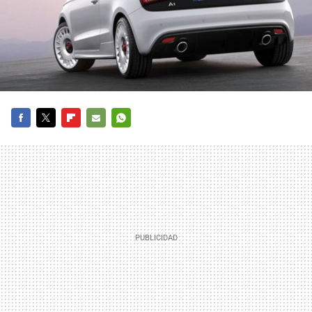
FACEBOOK
TWITTER
FLIPBOARD
E-
WHATSAPP
MAIL