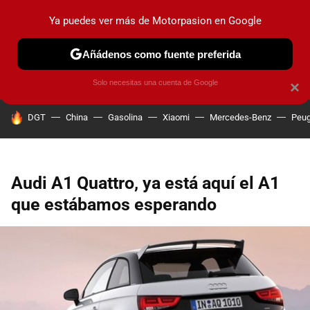
Ya puedes ver más de Motorpasion en Google
PRUEBAS
COCHES ELÉCTRICOS
OBSERVATORIO
F1
Añádenos como fuente preferida
Solo necesitas una cuenta de Google
×
HOY SE HABLA DE
DGT
China
Gasolina
Xiaomi
Mercedes-Benz
Peug
Audi A1 Quattro, ya está aquí el A1
que estábamos esperando