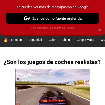
Ya puedes ver más de Motorpasion en Google
PRUEBAS
COCHES ELÉCTRICOS
OBSERVATORIO
F1
Añádenos como fuente preferida
Solo necesitas una cuenta de Google
×
HOY SE HABLA DE
Famosos
Seguridad
Calor
China
Google Maps
Xi
¿Son los juegos de coches realistas?