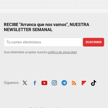
RECIBE "Arranca que nos vamos", NUESTRA
NEWSLETTER SEMANAL
SUSCRIBIR
Suscribiéndote aceptas nuestra
política de privacidad
Síguenos
Twit
Fac
Yout
Inst
Tele
RSS
Flip
Tikt
ter
ebo
ube
agra
gra
boar
ok
ok
m
m
d