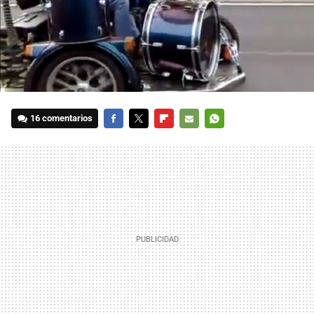
16 comentarios
FACEBOOK
TWITTER
FLIPBOARD
E-
WHATSAPP
MAIL