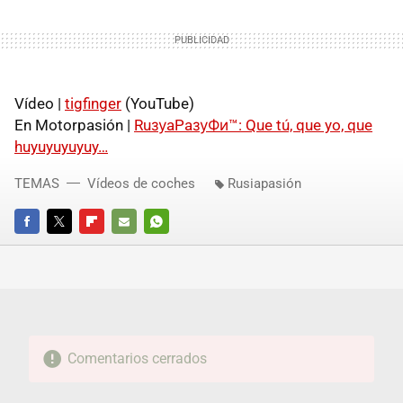
Vídeo |
tigfinger
(YouTube)
En Motorpasión |
RuзуaPaзуФи™: Que tú, que yo, que
huyuyuyuyuy…
TEMAS
Vídeos de coches
Rusiapasión
FACEBOOK
TWITTER
FLIPBOARD
E-
WHATSAPP
MAIL
Comentarios cerrados