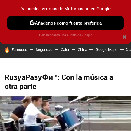
Ya puedes ver más de Motorpasion en Google
PRUEBAS
COCHES ELÉCTRICOS
OBSERVATORIO
F1
Añádenos como fuente preferida
Solo necesitas una cuenta de Google
×
HOY SE HABLA DE
Famosos
Seguridad
Calor
China
Google Maps
Xi
RuзуaPaзуФи™: Con la música a
otra parte