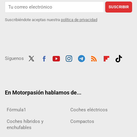
SUSCRIBIR
Suscribiéndote aceptas nuestra
política de privacidad
Síguenos
Twit
Fac
Yout
Inst
Tele
RSS
Flip
Tikt
ter
ebo
ube
agra
gra
boar
ok
ok
m
m
d
En Motorpasión hablamos de...
Fórmula1
Coches eléctricos
Coches híbridos y
Compactos
enchufables