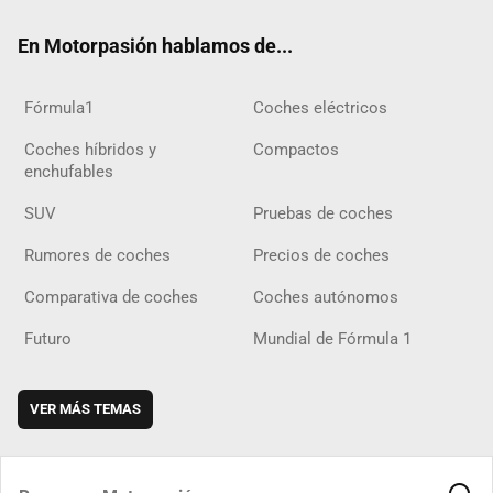
ok
m
m
d
En Motorpasión hablamos de...
Fórmula1
Coches eléctricos
Coches híbridos y
Compactos
enchufables
SUV
Pruebas de coches
Rumores de coches
Precios de coches
Comparativa de coches
Coches autónomos
Futuro
Mundial de Fórmula 1
VER MÁS TEMAS