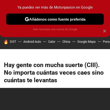
Ya puedes ver más de Motorpasion en Google
PRUEBAS
COCHES ELÉCTRICOS
OBSERVATORIO
F1
Añádenos como fuente preferida
Solo necesitas una cuenta de Google
×
HOY SE HABLA DE
DGT
Android Auto
Calor
China
Google Maps
Pors
Hay gente con mucha suerte (CIII).
No importa cuántas veces caes sino
cuántas te levantas