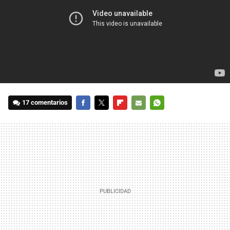
17 comentarios
FACEBOOK
TWITTER
FLIPBOARD
E-
WHATSAPP
MAIL