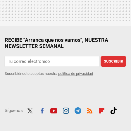
RECIBE "Arranca que nos vamos", NUESTRA
NEWSLETTER SEMANAL
SUSCRIBIR
Suscribiéndote aceptas nuestra
política de privacidad
Síguenos
Twit
Fac
Yout
Inst
Tele
RSS
Flip
Tikt
ter
ebo
ube
agra
gra
boar
ok