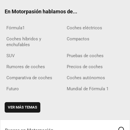
ok
m
m
d
En Motorpasión hablamos de...
Fórmula1
Coches eléctricos
Coches híbridos y
Compactos
enchufables
SUV
Pruebas de coches
Rumores de coches
Precios de coches
Comparativa de coches
Coches autónomos
Futuro
Mundial de Fórmula 1
VER MÁS TEMAS