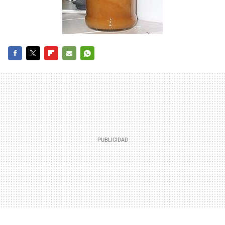
FACEBOOK
TWITTER
FLIPBOARD
E-
WHATSAPP
MAIL