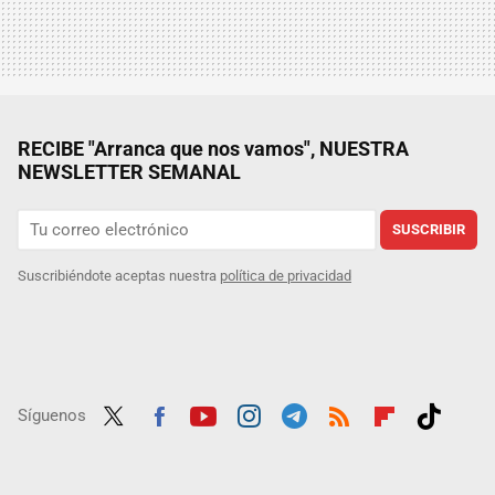
RECIBE "Arranca que nos vamos", NUESTRA
NEWSLETTER SEMANAL
SUSCRIBIR
Suscribiéndote aceptas nuestra
política de privacidad
Síguenos
Twit
Fac
Yout
Inst
Tele
RSS
Flip
Tikt
ter
ebo
ube
agra
gra
boar
ok