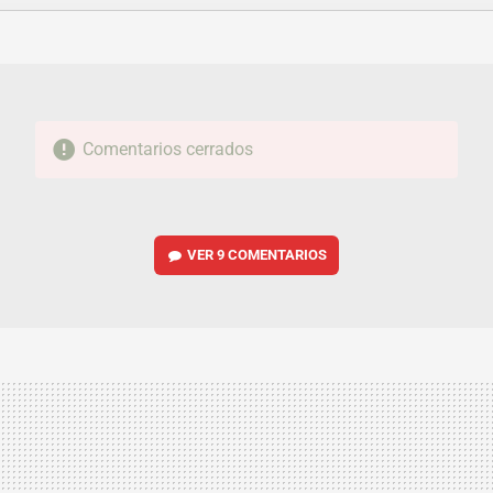
FACEBOOK
TWITTER
FLIPBOARD
E-
WHATSAPP
MAIL
Comentarios cerrados
VER
9 COMENTARIOS