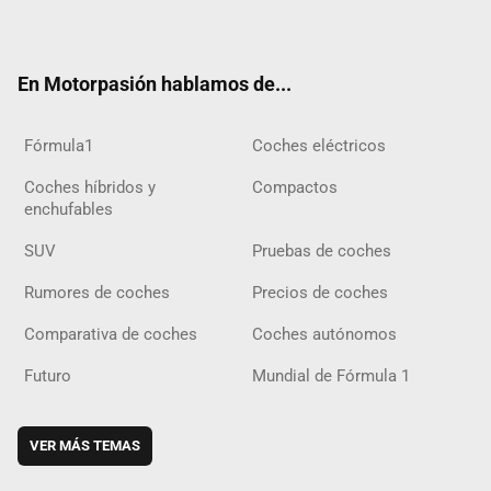
ter
ebo
ube
agra
gra
boar
ok
ok
m
m
d
En Motorpasión hablamos de...
Fórmula1
Coches eléctricos
Coches híbridos y
Compactos
enchufables
SUV
Pruebas de coches
Rumores de coches
Precios de coches
Comparativa de coches
Coches autónomos
Futuro
Mundial de Fórmula 1
VER MÁS TEMAS