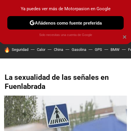
Ya puedes ver más de Motorpasion en Google
PRUEBAS
COCHES ELÉCTRICOS
OBSERVATORIO
F1
Añádenos como fuente preferida
Solo necesitas una cuenta de Google
×
HOY SE HABLA DE
Seguridad
Calor
China
Gasolina
GPS
BMW
F
La sexualidad de las señales en
Fuenlabrada