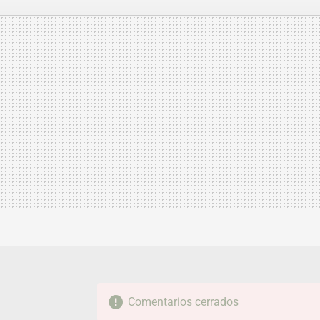
FACEBOOK
TWITTER
FLIPBOARD
E-
MAIL
Comentarios cerrados