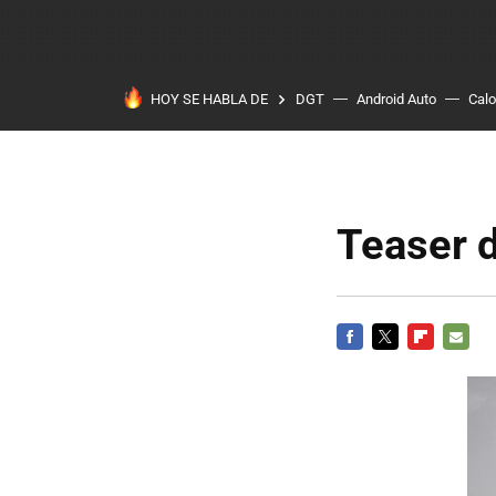
HOY SE HABLA DE
DGT
Android Auto
Calo
Teaser 
FACEBOOK
TWITTER
FLIPBOARD
E-
MAIL