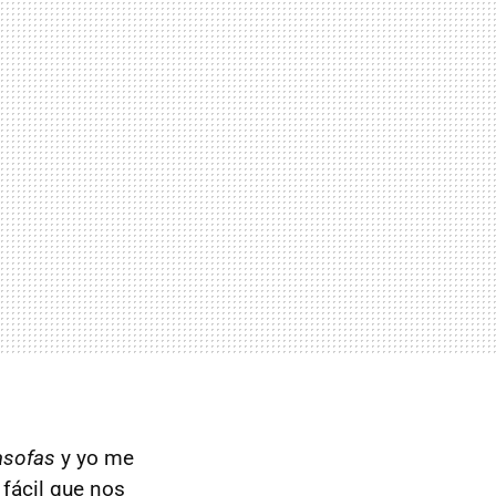
asofas
y yo me
fácil que nos