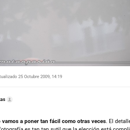
ualizado 25 Octubre 2009, 14:19
tas
o vamos a poner tan fácil como otras veces
. El detal
fotografía es tan tan sutil que la elección está compl