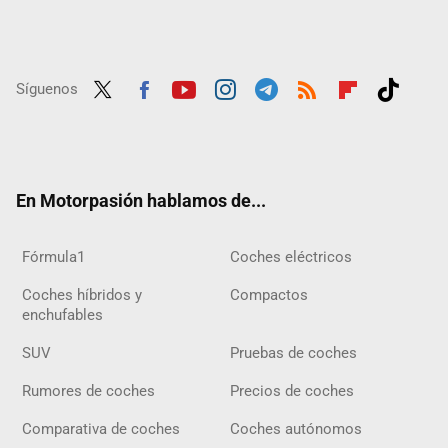
Síguenos
Twit
Fac
Yout
Inst
Tele
RSS
Flip
Tikt
ter
ebo
ube
agra
gra
boar
ok
ok
m
m
d
En Motorpasión hablamos de...
Fórmula1
Coches eléctricos
Coches híbridos y
Compactos
enchufables
SUV
Pruebas de coches
Rumores de coches
Precios de coches
Comparativa de coches
Coches autónomos