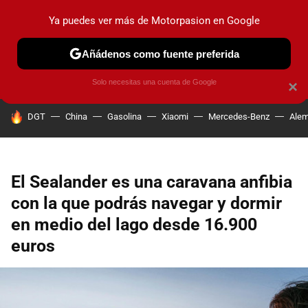
Ya puedes ver más de Motorpasion en Google
PRUEBAS
COCHES ELÉCTRICOS
OBSERVATORIO
F1
Añádenos como fuente preferida
Solo necesitas una cuenta de Google
×
HOY SE HABLA DE
DGT
China
Gasolina
Xiaomi
Mercedes-Benz
Alem
El Sealander es una caravana anfibia
con la que podrás navegar y dormir
en medio del lago desde 16.900
euros