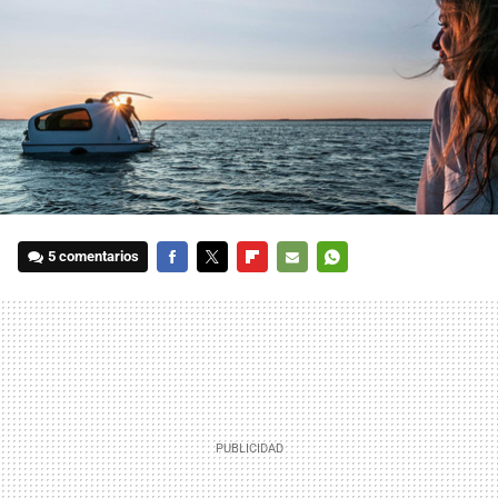
5 comentarios
FACEBOOK
TWITTER
FLIPBOARD
E-
WHATSAPP
MAIL