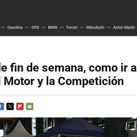
Gasolina
GPS
BMW
Ferrari
Mitsubishi
Aston Martin
e fin de semana, como ir a
l Motor y la Competición
ACEBOOK
TWITTER
FLIPBOARD
E-
MAIL