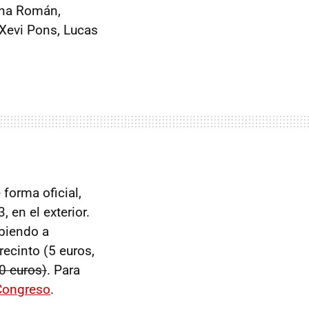
Fina Román,
 Xevi Pons, Lucas
 forma oficial,
 en el exterior.
ibiendo a
recinto (5 euros,
60 euros)
. Para
 Congreso
.