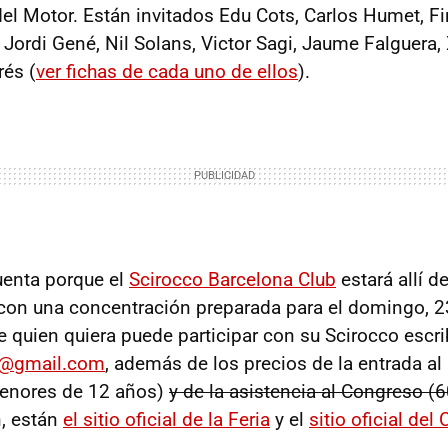
del Motor. Están invitados Edu Cots, Carlos Humet, 
 Jordi Gené, Nil Solans, Victor Sagi, Jaume Falguera,
rés (
ver fichas de cada uno de ellos
).
uenta porque el
Scirocco Barcelona Club
estará allí de
con una concentración preparada para el domingo, 23,
quien quiera puede participar con su Scirocco escr
n@gmail.com
, además de los precios de la entrada al 
menores de 12 años)
y de la asistencia al Congreso (
, están
el sitio oficial de la Feria
y el
sitio oficial del