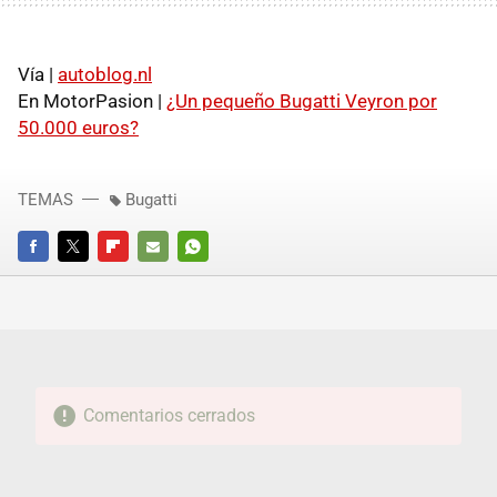
Vía |
autoblog.nl
En MotorPasion |
¿Un pequeño Bugatti Veyron por
50.000 euros?
TEMAS
Bugatti
FACEBOOK
TWITTER
FLIPBOARD
E-
WHATSAPP
MAIL
Comentarios cerrados