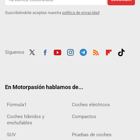
Suscribiéndote aceptas nuestra
política de privacidad
Síguenos
Twit
Fac
Yout
Inst
Tele
RSS
Flip
Tikt
ter
ebo
ube
agra
gra
boar
ok
ok
m
m
d
En Motorpasión hablamos de...
Fórmula1
Coches eléctricos
Coches híbridos y
Compactos
enchufables
SUV
Pruebas de coches