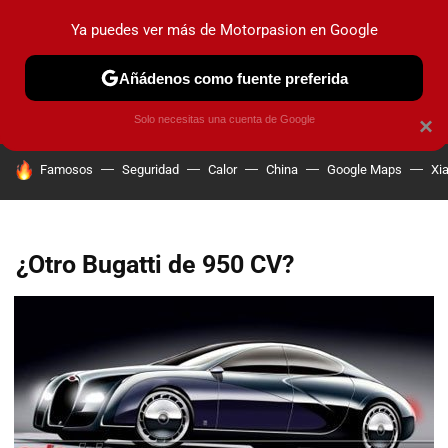
Ya puedes ver más de Motorpasion en Google
PRUEBAS
COCHES ELÉCTRICOS
OBSERVATORIO
F1
Añádenos como fuente preferida
Solo necesitas una cuenta de Google
×
HOY SE HABLA DE
Famosos
Seguridad
Calor
China
Google Maps
Xi
¿Otro Bugatti de 950 CV?