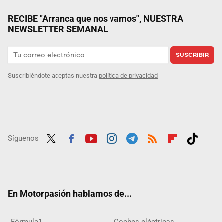
RECIBE "Arranca que nos vamos", NUESTRA
NEWSLETTER SEMANAL
SUSCRIBIR
Suscribiéndote aceptas nuestra
política de privacidad
Síguenos
Twit
Fac
Yout
Inst
Tele
RSS
Flip
Tikt
ter
ebo
ube
agra
gra
boar
ok
ok
m
m
d
En Motorpasión hablamos de...
Fórmula1
Coches eléctricos