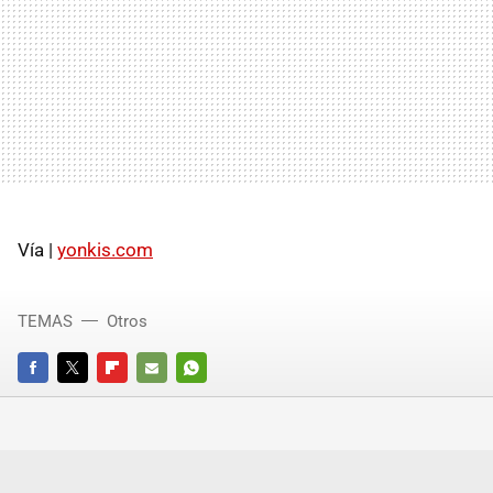
Vía |
yonkis.com
TEMAS
Otros
FACEBOOK
TWITTER
FLIPBOARD
E-
WHATSAPP
MAIL